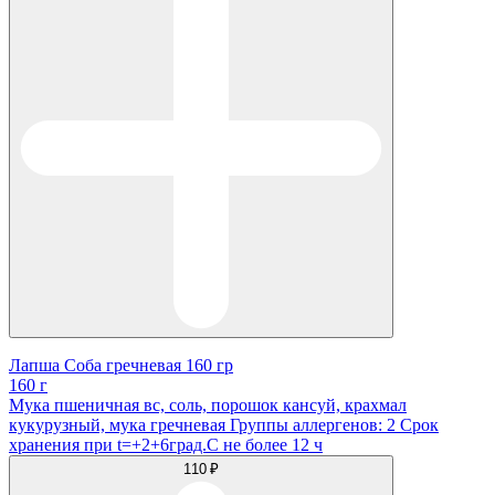
Лапша Соба гречневая 160 гр
160 г
Мука пшеничная вс, соль, порошок кансуй, крахмал
кукурузный, мука гречневая Группы аллергенов: 2 Срок
хранения при t=+2+6град.С не более 12 ч
110 ₽