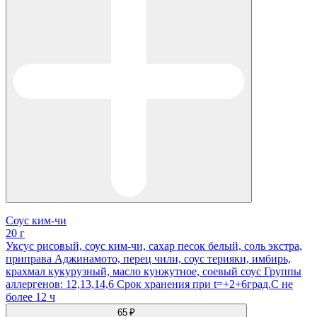
Соус ким-чи
20 г
Уксус рисовый, соус ким-чи, сахар песок белый, соль экстра,
приправа Аджинамото, перец чили, соус терияки, имбирь,
крахмал кукурузный, масло кунжутное, соевый соус Группы
аллергенов: 12,13,14,6 Срок хранения при t=+2+6град.С не
более 12 ч
65 ₽