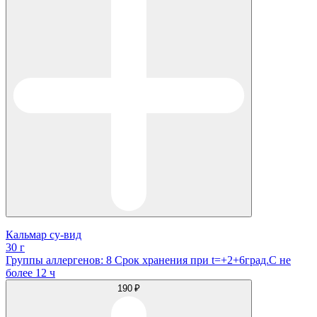
Кальмар су-вид
30 г
Группы аллергенов: 8 Срок хранения при t=+2+6град.С не
более 12 ч
190 ₽