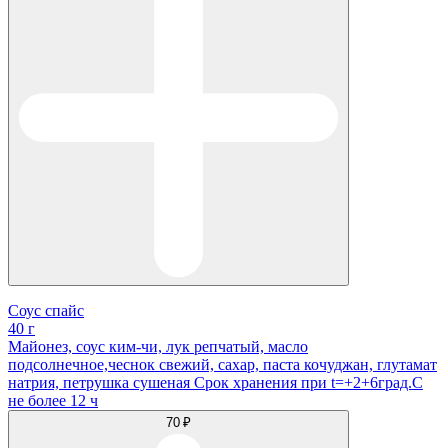
Соус спайс
40 г
Майонез, соус ким-чи, лук репчатый, масло
подсолнечное,чеснок свежий, сахар, паста кочуджан, глутамат
натрия, петрушка сушеная Срок хранения при t=+2+6град.С
не более 12 ч
70 ₽