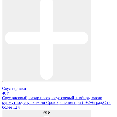
Соус терияки
40 г
Соус рисовый, сахар песок, соус соевый, имбирь, масло
кунжутное, соус ким-чи Срок хранения при t=+2+6град.С не
более 12 ч
65 ₽