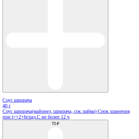
Соус шрирача
40 г
Соус шрирача(майонез, шрирача, сок лайма) Срок хранения
при t=+2+6град.С не более 12 ч
70 ₽