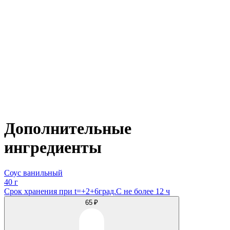
Дополнительные
ингредиенты
Соус ванильный
40 г
Срок хранения при t=+2+6град.С не более 12 ч
65 ₽