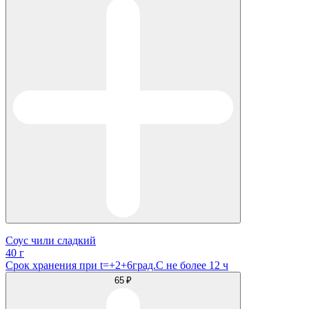
Соус чили сладкий
40 г
Срок хранения при t=+2+6град.С не более 12 ч
65 ₽