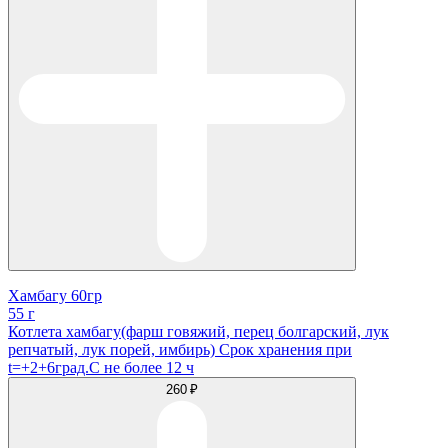
Хамбагу 60гр
55 г
Котлета хамбагу(фарш говяжий, перец болгарский, лук
репчатый, лук порей, имбирь) Срок хранения при
t=+2+6град.С не более 12 ч
260 ₽