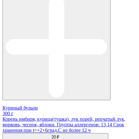
Куриный бульон
300 г
Корень имбиря, курица(тушка), лук порей, репчатый лук,
морковь, чеснок, яблоки. Группы аллергенов: 13,14 Срок
хранения при t=+2+6град.С не более 12 ч
20 ₽