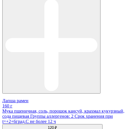
Лапша рамен
160 г
Мука пшеничная, соль, порошок кансуй, крахмал кукурзный,
сода пищевая Группы аллергенов: 2 Срок хранения при
t=+2+6град.С не более 12 ч
120 ₽