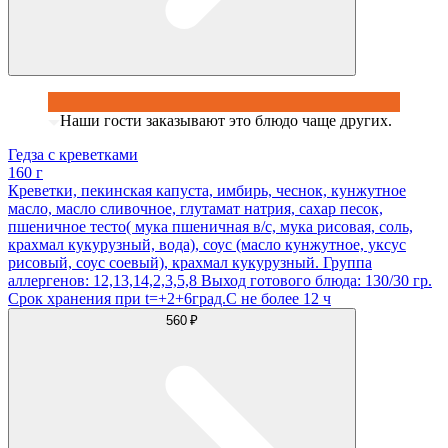
Наши гости заказывают это блюдо чаще других.
Гедза с креветками
160 г
Креветки, пекинская капуста, имбирь, чеснок, кунжутное
масло, масло сливочное, глутамат натрия, сахар песок,
пшеничное тесто( мука пшеничная в/с, мука рисовая, соль,
крахмал кукурузный, вода), соус (масло кунжутное, уксус
рисовый, соус соевый), крахмал кукурузный. Группа
аллергенов: 12,13,14,2,3,5,8 Выход готового блюда: 130/30 гр.
Срок хранения при t=+2+6град.С не более 12 ч
560 ₽