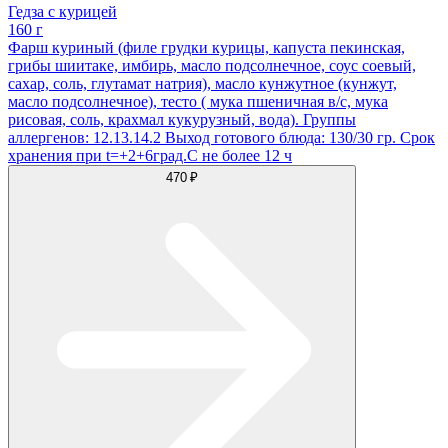
Гедза с курицей
160 г
Фарш куриный (филе грудки курицы, капуста пекинская,
грибы шиитаке, имбирь, масло подсолнечное, соус соевый,
сахар, соль, глутамат натрия), масло кунжутное (кунжут,
масло подсолнечное), тесто ( мука пшеничная в/с, мука
рисовая, соль, крахмал кукурузный, вода). Группы
аллергенов: 12.13.14.2 Выход готового блюда: 130/30 гр. Срок
хранения при t=+2+6град.С не более 12 ч
470 ₽