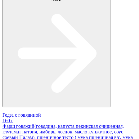
Гедза с говядиной
160 г
Фарш говяжий(говядина, капуста пекинская очищенная,
глутамат натрия, имбирь, чеснок, масло кунжутное, соус
соевый Падам), пшеничное тесто ( мука пшеничная в/с, мука