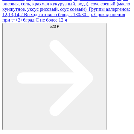
рисовая, соль, крахмал кукурузный, вода), соус соевый (масло
кунжутное, уксус рисовый, соус соевый). Группы аллергенов:
12,13,14,2 Выход готового блюда: 130/30 гр. Срок хранения
при t=+2+6град.С не более 12 ч
520 ₽