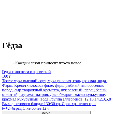
Гёдза
Каждый сезон приносит что-то новое!
Гедза с лососем и креветкой
160 г
Тесто: мука высший сорт, мука рисовая, соль,крахмал, вода.
Фарш: Креветки,лосось филе, фарш рыбный из лососевых
пород, сыр творожный креметта, лук зеленый, перец белый
молотый, глутамат натрия. Для обжарки: масло кунжутное,
крахмал кукурузный, вода Группа аллергенов: 12,13,14,2,3,5,8
Выход готового блюда: 130/30 гр. Срок хранения при
t=+2+6град.С не более 12 ч
560 ₽