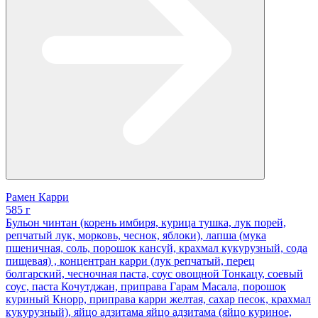
Рамен Карри
585 г
Бульон чинтан (корень имбиря, курица тушка, лук порей,
репчатый лук, морковь, чеснок, яблоки), лапша (мука
пшеничная, соль, порошок кансуй, крахмал кукурузный, сода
пищевая) , концентран карри (лук репчатый, перец
болгарский, чесночная паста, соус овощной Тонкацу, соевый
соус, паста Кочутджан, приправа Гарам Масала, порошок
куриный Кнорр, приправа карри желтая, сахар песок, крахмал
кукурузный), яйцо адзитама яйцо адзитама (яйцо куриное,