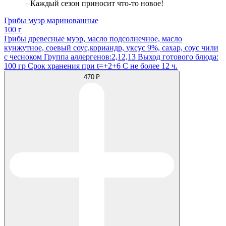
Каждый сезон приносит что-то новое!
Грибы муэр маринованные
100 г
Грибы древесные муэр, масло подсолнечное, масло
кунжутное, соевый соус,кориандр, уксус 9%, сахар, соус чили
с чесноком Группа аллергенов:2,12,13 Выход готового блюда:
100 гр Срок хранения при t=+2+6 С не более 12 ч.
470 ₽