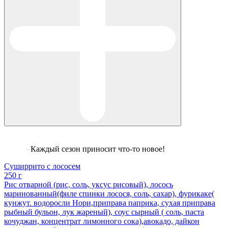
Каждый сезон приносит что-то новое!
Суширрито с лососем
250 г
Рис отварной (рис, соль, уксус рисовый), лосось
маринованный(филе спинки лосося, соль, сахар), фурикаке(
кунжут. водоросли Нори,приправа паприка, сухая приправа
рыбный бульон, лук жареный), соус сырный ( соль, паста
кочуджан, концентрат лимонного сока),авокадо, дайкон