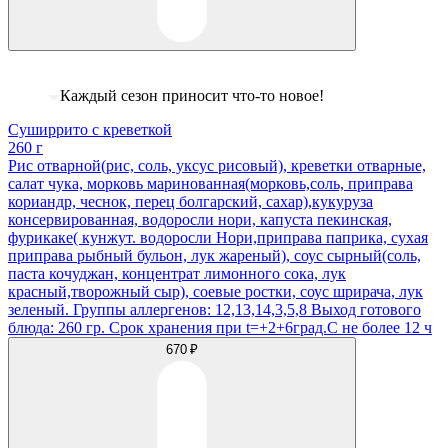
Каждый сезон приносит что-то новое!
Суширрито с креветкой
260 г
Рис отварной(рис, соль, уксус рисовый), креветки отварные,
салат чука, морковь маринованная(морковь,соль, приправа
кориандр, чеснок, перец болгарский, сахар),кукуруза
консервированная, водоросли нори, капуста пекинская,
фурикаке( кунжут. водоросли Нори,приправа паприка, сухая
приправа рыбный бульон, лук жареный), соус сырный(соль,
паста кочуджан, концентрат лимонного сока, лук
красный,творожный сыр), соевые ростки, соус шрирача, лук
зеленый. Группы аллергенов: 12,13,14,3,5,8 Выход готового
блюда: 260 гр. Срок хранения при t=+2+6град.С не более 12 ч
670 ₽