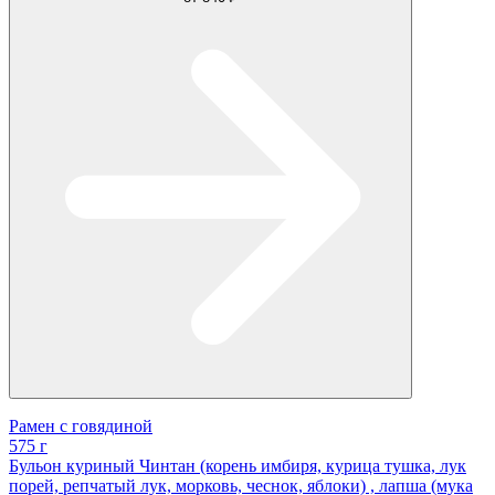
Рамен с говядиной
575 г
Бульон куриный Чинтан (корень имбиря, курица тушка, лук
порей, репчатый лук, морковь, чеснок, яблоки) , лапша (мука