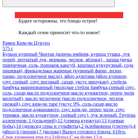
Будьте осторожны, это блюдо острое!
Каждый сезон приносит что-то новое!
Рамен Ким-чи Цукунэ
575 г
Бульон куриный Чинтан (корень имбиря, курица тушка, лук
порей, репчатый лук, морковь, чеснок, яблоки) , лапша (мука
пшеничная, соль, порошок кансуй, крахмал кукурузный, сода
пищевая), фрикадельки жареные (куриный фарш, лизон,
панко, подсолнечное масло), яйцо адзитама (яйцо куриное,
соус соевый, соус рисовый, сахар, уксус мицукан), стебель
бамбука маринованный (молодые стебли бамбука,соевый соус,
соль, сахар,масло подсолнечное,масло кунжктное, перец чили
молотый), масло чесночное (масло подсолнечное, чеснок
свежий), соус ким-чи таре (уксус 9%, соль,сахар,масло
подсолнечное,аджинамото, соус ким-чи, перец чили, соус
терияки, масло кунжутное, соевый соус), лук зеленый. Группы
аллергенов: 1 (сельдерей),12 (семена кунжута),13 (соевые
бобы),14 (диоксид серы и сульфиты),2 (клейковина (глютен)),4
(яйца),6 (люпин),7 (молоко) Выход готового блюда: 610гр.
Срок хранения при t=+2+6град.С не более 12 ч