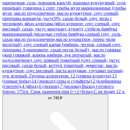
пшеничная, соль, порошок кансуй, крахмал кукурузный, сода
пищевая), говядина 1 сорт, грибы муэр маринованные (грибы
муэр, масло подсолнечное, масло кунжутное, соус соевый,
приправа кориандр, уксус9%, сахар белый, соус чили с
чесноком), яйцо адзитама (яйцо куриное, соус соевый, соус
рисовый, сахар, уксус мицукан), кунжут, стебель бамбука
маринованный (молодые стебли бамбука,соевый соус, соль,
сахар,масло подсолнечное,масло кунжктное, перец чили
молотый), соус соевый каеше (имбирь, чеснок, соевый соус,
приправа Аджинамото, сахар песок белый) , масло говяжье
(жир говяжий, корень имбиря, лук репчатый, масло
подсолнечное), соус пряный томатный (соус соевый, уксус
рисовый, сахар белый, кетчуп томатный, демиглас, масло
кунжутное, соус рисовый, паста кочуджан, глутамат натрия),
лук зеленый. Группы аллергенов: 12 (семена кунжута),13
(соевые бобы),14 (диоксид серы и сульфиты),2 (клейковина
(глютен)),4 (яйца),6 (люпин),7 (молоко) Выход готового
блюда: 575гр. Срок хранения при t=+2+6град.С не более 12 ч.
от
740 ₽