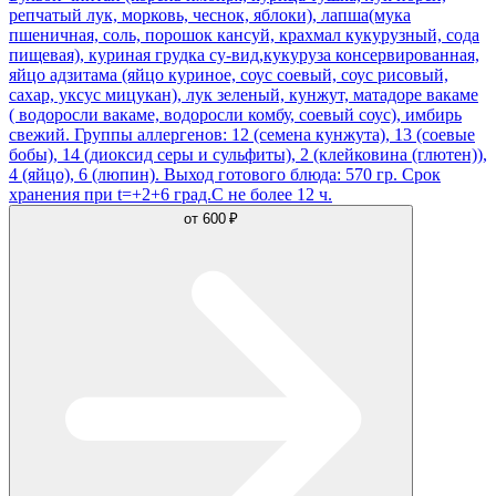
репчатый лук, морковь, чеснок, яблоки), лапша(мука
пшеничная, соль, порошок кансуй, крахмал кукурузный, сода
пищевая), куриная грудка су-вид,кукуруза консервированная,
яйцо адзитама (яйцо куриное, соус соевый, соус рисовый,
сахар, уксус мицукан), лук зеленый, кунжут, матадоре вакаме
( водоросли вакаме, водоросли комбу, соевый соус), имбирь
свежий. Группы аллергенов: 12 (семена кунжута), 13 (соевые
бобы), 14 (диоксид серы и сульфиты), 2 (клейковина (глютен)),
4 (яйцо), 6 (люпин). Выход готового блюда: 570 гр. Срок
хранения при t=+2+6 град.С не более 12 ч.
от
600 ₽