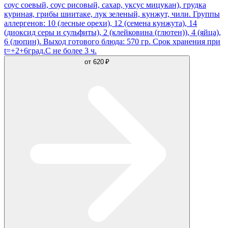
соус соевый, соус рисовый, сахар, уксус мицукан), грудка
куриная, грибы шиитаке, лук зеленый, кунжут, чили. Группы
аллергенов: 10 (лесные орехи), 12 (семена кунжута), 14
(диоксид серы и сульфиты), 2 (клейковина (глютен)), 4 (яйца),
6 (люпин). Выход готового блюда: 570 гр. Срок хранения при
t=+2+6град.С не более 3 ч.
от
620 ₽