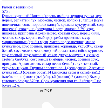
Рамен с телятиной
575 г
Бульон куриный Чинтан (корень имбиря, курица тушка, лук
порей, репчатый лук, морковь, чеснок, яблоки) , лапша (мука
пшеничная, соль, порошок кансуй, крахмал кукурузный, сода
пищевая), говядина (говядина 1 сорт, молоко 3.2%, сода
пищевая, приправа Аджинамото, соевый соус, перец чили,
чеснок, сахар, корень имбиря),грибы древесные муэр
маринованные (грибы муэр, масло подсолнечное, масло
кунжутное, соус соевый, приправа кориандр, уксус9%, сахар
белый, соус чили с чесноком) , яйцо адзитама (яйцо куриное,
соус соевый, соус рисовый, сахар, уксус мицукан), кунжут,
стебель бамбука, соус каеше (имбирь, чеснок, соевый соус,
приправа Аджинамото, сахар песок белый) , лук зеленый,
уксус митцукан. Группы аллергенов: 1 (сельдерей),12 (семена
кунжута),13 (соевые бобы),14 (диоксид серы и сульфиты),2
(клейковина (глютен)),4 (яйца),6 (люпин),7 (молоко) Выход
готового блюда: 570гр. Срок хранения при t=+2+6град.С не
более 12 ч.
от
740 ₽