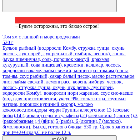
Будьте осторожны, это блюдо острое!
Том ям с лапшой и морепродуктами
520 г
Бульон рыбный (водоросли Комбу, стружка тунца, окунь,
лосось, лук порей, лук репчатый, имбирь, чеснок), лапша
(мука пшеничная, соль, порошок кансуй, крахмал
кукурузный, сода пищевая), креветки, кальмар, лосось,
водоросли вакаме, лайм свежий, концентрат том-ям (паста
том-ям, соус рыбный, сахар белый песок, масло растительное,
лист лайма свежий, лемонграсс, корень имбиря, чеснок,
лосось, стружка тунца, окунь, лук репка, лук порей,
водоросли Комбу), водоросли нори жареные, соус сио-каеше
(вода для приготовления, уксус 9%, соль экстра, глутамат
натрия, порошок куриный кнорр), молоко
кокосовое,помидоры черри Группы аллергенов: 13 (соевые
бобы),14 (диоксид серы и сульфиты),2 (клейковина (глютен)),3
(ракообразные ),4 (яйца),5 (рыба), 6 (люпин),7 (молоко),
8(моллюски). Выход готового блюда: 530 гр. Срок хранения
при t=+2+6град.С не более 12 ч.
от
840 ₽