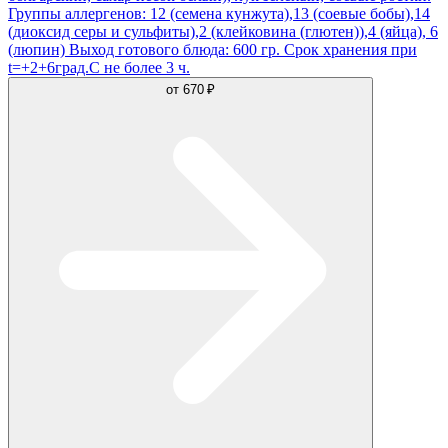
Группы аллергенов: 12 (семена кунжута),13 (соевые бобы),14
(диоксид серы и сульфиты),2 (клейковина (глютен)),4 (яйца), 6
(люпин) Выход готового блюда: 600 гр. Срок хранения при
t=+2+6град.С не более 3 ч.
от
670 ₽