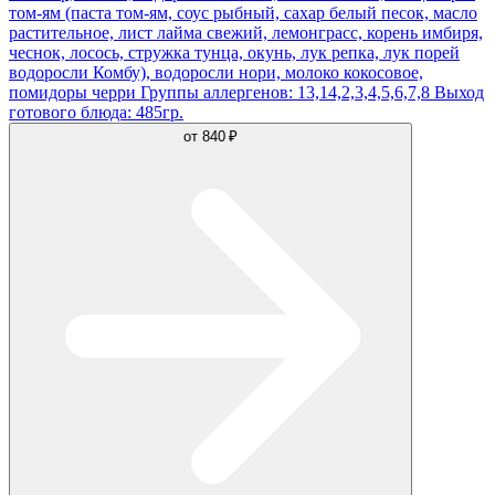
том-ям (паста том-ям, соус рыбный, сахар белый песок, масло
растительное, лист лайма свежий, лемонграсс, корень имбиря,
чеснок, лосось, стружка тунца, окунь, лук репка, лук порей
водоросли Комбу), водоросли нори, молоко кокосовое,
помидоры черри Группы аллергенов: 13,14,2,3,4,5,6,7,8 Выход
готового блюда: 485гр.
от
840 ₽