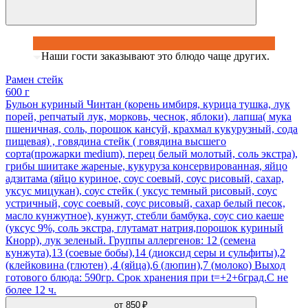
Наши гости заказывают это блюдо чаще других.
Рамен стейк
600 г
Бульон куриный Чинтан (корень имбиря, курица тушка, лук
порей, репчатый лук, морковь, чеснок, яблоки), лапша( мука
пшеничная, соль, порошок кансуй, крахмал кукурузный, сода
пищевая) , говядина стейк ( говядина высшего
сорта(прожарки medium), перец белый молотый, соль экстра),
грибы шиитаке жареные, кукуруза консервированная, яйцо
адзитама (яйцо куриное, соус соевый, соус рисовый, сахар,
уксус мицукан), соус стейк ( уксус темный рисовый, соус
устричный, соус соевый, соус рисовый, сахар белый песок,
масло кунжутное), кунжут, стебли бамбука, соус сио каеше
(уксус 9%, соль экстра, глутамат натрия,порошок куриный
Кнорр), лук зеленый. Группы аллергенов: 12 (семена
кунжута),13 (соевые бобы),14 (диоксид серы и сульфиты),2
(клейковина (глютен) ,4 (яйца),6 (люпин),7 (молоко) Выход
готового блюда: 590гр. Срок хранения при t=+2+6град.С не
более 12 ч.
от
850 ₽