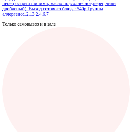
перец острый шичими, масло подсолнечное,перец чили
дробленый). Выход готового блюда: 540р Группы
аллергено:12,13,2,4,6,7
Только самовывоз и в зале