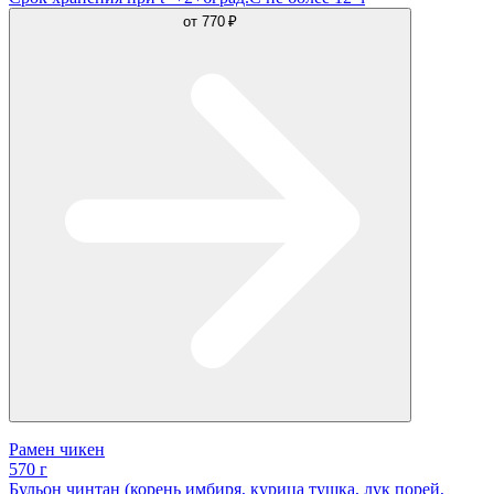
от
770 ₽
Рамен чикен
570 г
Бульон чинтан (корень имбиря, курица тушка, лук порей,