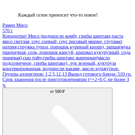
Каждый сезон приносит что-то новое!
Рамен Мисо
570 г
Концентрат Мисо (водоросли комбу, грибы шиитаке,паста
мисо светлая, соус соевый, соус рисовый мирин, глутамат
натрия,стружка тунца, порошок куриный кнорр), лапша(мука
пшеничная, соль, порошок кансуй, крахмал кукурузный, сода
пищевая),сыр тофу,грибы шиитаке жаренные(масло
подсолнечное, грибы шиитаке), лук зеленый, кукуруза
консервированная, водоросли вакаме, масло кунжутное.
Группы аллергенов: 1,2,5,12,13 Выход готового блюда: 510 гр.
Срок хранения после приготовленияпри t=+2+6 С не более 3
ч.
от
590 ₽