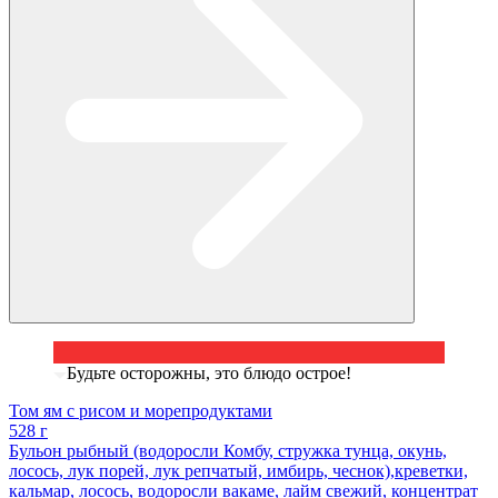
Будьте осторожны, это блюдо острое!
Том ям с рисом и морепродуктами
528 г
Бульон рыбный (водоросли Комбу, стружка тунца, окунь,
лосось, лук порей, лук репчатый, имбирь, чеснок),креветки,
кальмар, лосось, водоросли вакаме, лайм свежий, концентрат