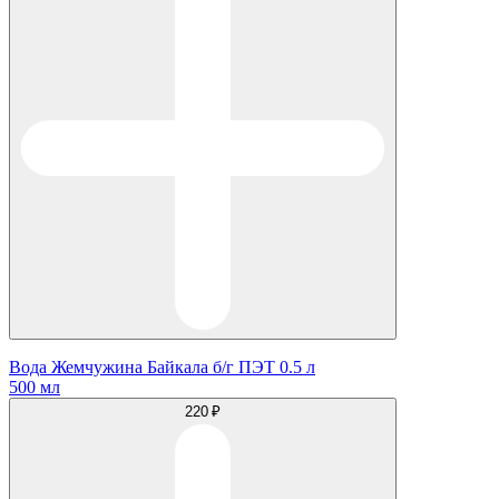
Вода Жемчужина Байкала б/г ПЭТ 0.5 л
500 мл
220 ₽