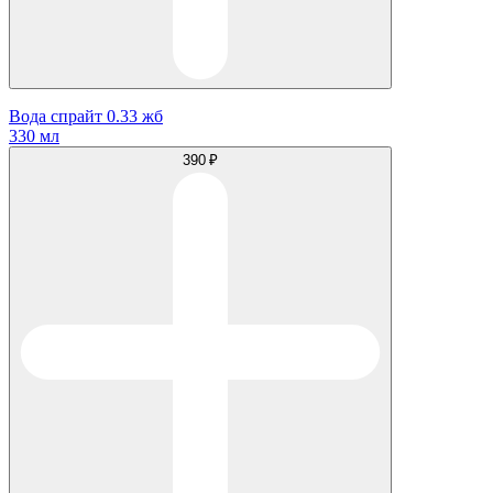
Вода спрайт 0.33 жб
330 мл
390 ₽