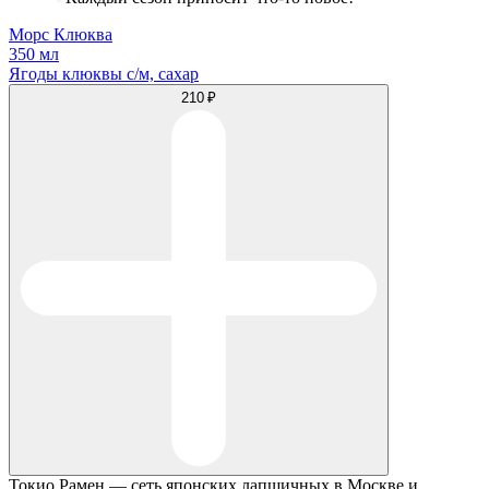
Морс Клюква
350 мл
Ягоды клюквы с/м, сахар
210 ₽
Токио Рамен — сеть японских лапшичных в Москве и