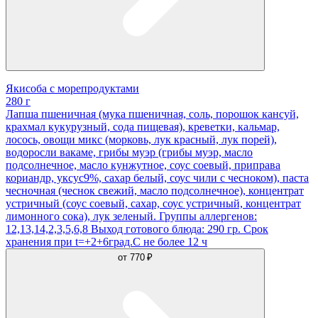
Якисоба с морепродуктами
280 г
Лапша пшеничная (мука пшеничная, соль, порошок кансуй,
крахмал кукурузный, сода пищевая), креветки, кальмар,
лосось, овощи микс (морковь, лук красный, лук порей),
водоросли вакаме, грибы муэр (грибы муэр, масло
подсолнечное, масло кунжутное, соус соевый, приправа
кориандр, уксус9%, сахар белый, соус чили с чесноком), паста
чесночная (чеснок свежий, масло подсолнечное), концентрат
устричный (соус соевый, сахар, соус устричный, концентрат
лимонного сока), лук зеленый. Группы аллергенов:
12,13,14,2,3,5,6,8 Выход готового блюда: 290 гр. Срок
хранения при t=+2+6град.С не более 12 ч
от
770 ₽