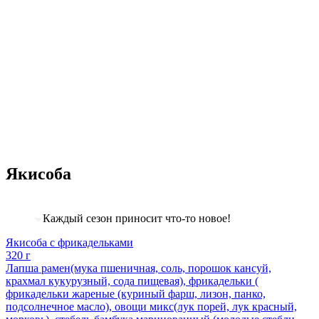
Якисоба
Каждый сезон приносит что-то новое!
Якисоба с фрикадельками
320 г
Лапша рамен(мука пшеничная, соль, порошок кансуй,
крахмал кукурузный, сода пищевая), фрикадельки (
фрикадельки жареные (куриный фарш, лизон, панко,
подсолнечное масло), овощи микс(лук порей, лук красный,