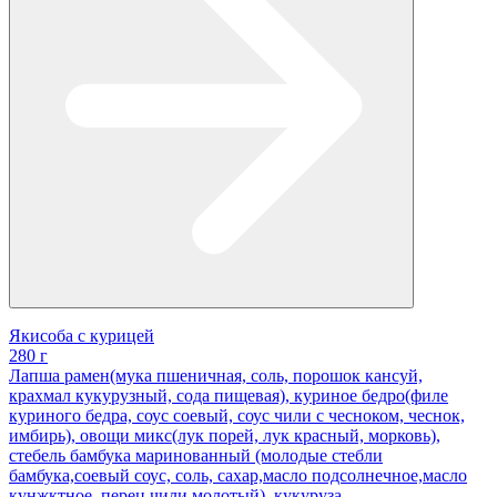
Якисоба с курицей
280 г
Лапша рамен(мука пшеничная, соль, порошок кансуй,
крахмал кукурузный, сода пищевая), куриное бедро(филе
куриного бедра, соус соевый, соус чили с чесноком, чеснок,
имбирь), овощи микс(лук порей, лук красный, морковь),
стебель бамбука маринованный (молодые стебли
бамбука,соевый соус, соль, сахар,масло подсолнечное,масло
кунжктное, перец чили молотый), кукуруза