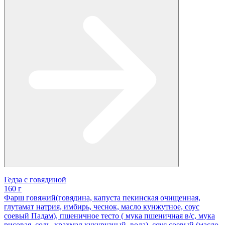
Гедза с говядиной
160 г
Фарш говяжий(говядина, капуста пекинская очищенная,
глутамат натрия, имбирь, чеснок, масло кунжутное, соус
соевый Падам), пшеничное тесто ( мука пшеничная в/с, мука
рисовая, соль, крахмал кукурузный, вода), соус соевый (масло