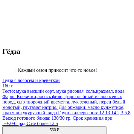
Гёдза
Каждый сезон приносит что-то новое!
Гедза с лососем и креветкой
160 г
Тесто: мука высший сорт, мука рисовая, соль,крахмал, вода.
Фарш: Креветки,лосось филе, фарш рыбный из лососевых
пород, сыр творожный креметта, лук зеленый, перец белый
молотый, глутамат натрия. Для обжарки: масло кунжутное,
крахмал кукурузный, вода Группа аллергенов: 12,13,14,2,3,5,8
Выход готового блюда: 130/30 гр. Срок хранения при
t=+2+6град.С не более 12 ч
560 ₽