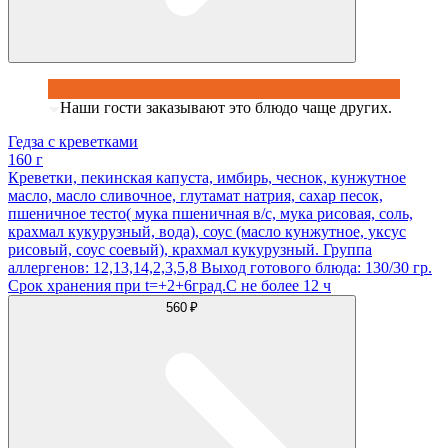
Наши гости заказывают это блюдо чаще других.
Гедза с креветками
160 г
Креветки, пекинская капуста, имбирь, чеснок, кунжутное
масло, масло сливочное, глутамат натрия, сахар песок,
пшеничное тесто( мука пшеничная в/с, мука рисовая, соль,
крахмал кукурузный, вода), соус (масло кунжутное, уксус
рисовый, соус соевый), крахмал кукурузный. Группа
аллергенов: 12,13,14,2,3,5,8 Выход готового блюда: 130/30 гр.
Срок хранения при t=+2+6град.С не более 12 ч
560 ₽