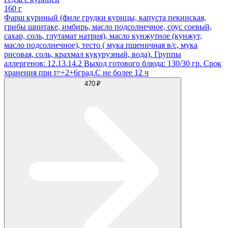
160 г
Фарш куриный (филе грудки курицы, капуста пекинская,
грибы шиитаке, имбирь, масло подсолнечное, соус соевый,
сахар, соль, глутамат натрия), масло кунжутное (кунжут,
масло подсолнечное), тесто ( мука пшеничная в/с, мука
рисовая, соль, крахмал кукурузный, вода). Группы
аллергенов: 12.13.14.2 Выход готового блюда: 130/30 гр. Срок
хранения при t=+2+6град.С не более 12 ч
470 ₽