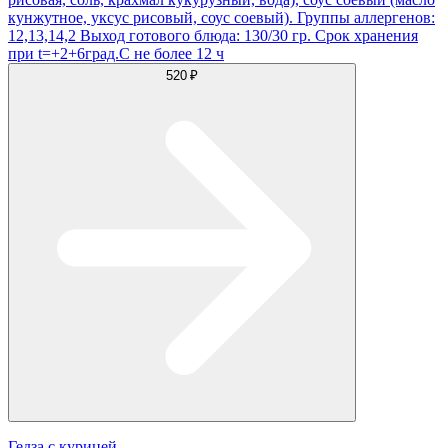
кунжутное, уксус рисовый, соус соевый). Группы аллергенов:
12,13,14,2 Выход готового блюда: 130/30 гр. Срок хранения
при t=+2+6град.С не более 12 ч
520 ₽
Гедза с курицей