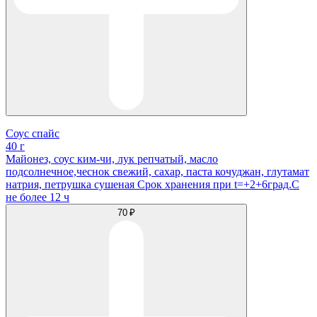
Соус спайс
40 г
Майонез, соус ким-чи, лук репчатый, масло
подсолнечное,чеснок свежий, сахар, паста кочуджан, глутамат
натрия, петрушка сушеная Срок хранения при t=+2+6град.С
не более 12 ч
70 ₽