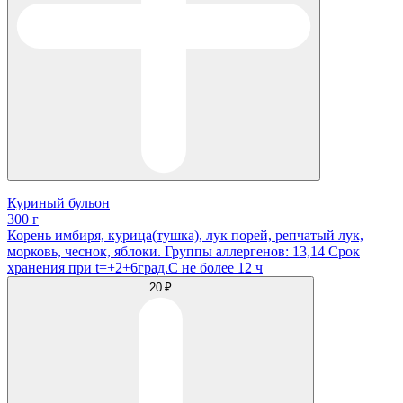
Куриный бульон
300 г
Корень имбиря, курица(тушка), лук порей, репчатый лук,
морковь, чеснок, яблоки. Группы аллергенов: 13,14 Срок
хранения при t=+2+6град.С не более 12 ч
20 ₽