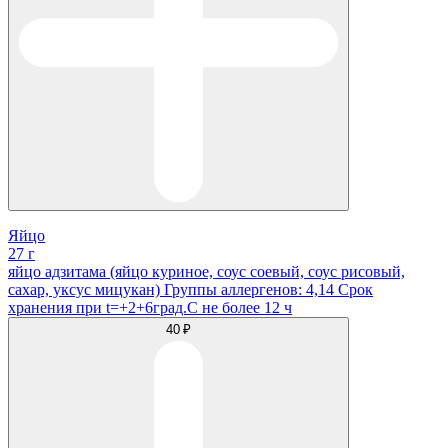
Яйцо
27 г
яйцо адзитама (яйцо куриное, соус соевый, соус рисовый,
сахар, уксус мицукан) Группы аллергенов: 4,14 Срок
хранения при t=+2+6град.С не более 12 ч
40 ₽