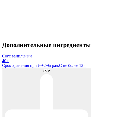
Дополнительные ингредиенты
Соус ванильный
40 г
Срок хранения при t=+2+6град.С не более 12 ч
65 ₽