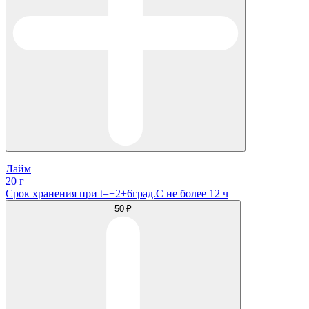
Лайм
20 г
Срок хранения при t=+2+6град.С не более 12 ч
50 ₽