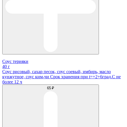
Соус терияки
40 г
Соус рисовый, сахар песок, соус соевый, имбирь, масло
кунжутное, соус ким-чи Срок хранения при t=+2+6град.С не
более 12 ч
65 ₽