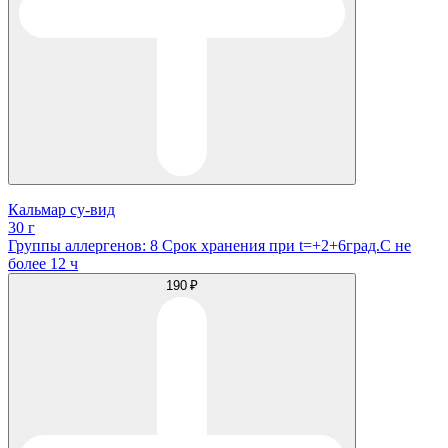
Кальмар су-вид
30 г
Группы аллергенов: 8 Срок хранения при t=+2+6град.С не
более 12 ч
190 ₽