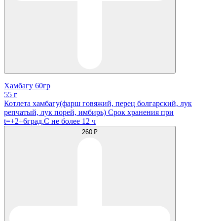
Хамбагу 60гр
55 г
Котлета хамбагу(фарш говяжий, перец болгарский, лук
репчатый, лук порей, имбирь) Срок хранения при
t=+2+6град.С не более 12 ч
260 ₽