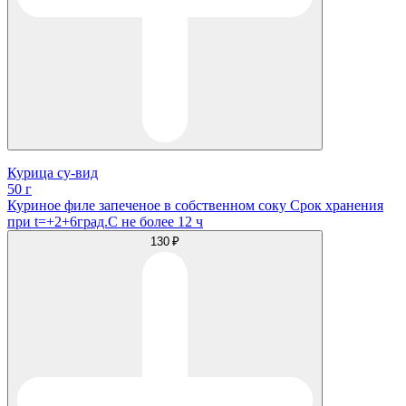
Курица су-вид
50 г
Куриное филе запеченое в собственном соку Срок хранения
при t=+2+6град.С не более 12 ч
130 ₽