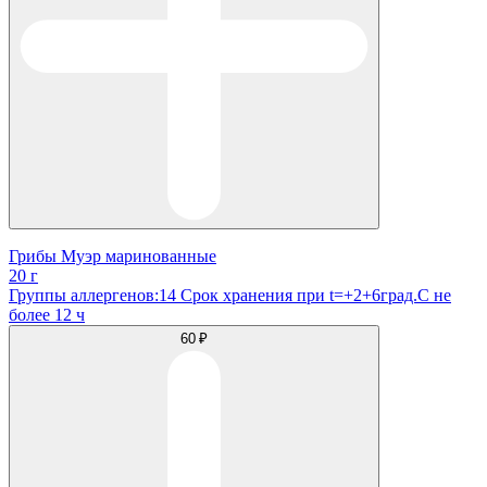
Грибы Муэр маринованные
20 г
Группы аллергенов:14 Срок хранения при t=+2+6град.С не
более 12 ч
60 ₽