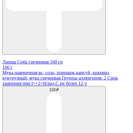
Лапша Соба гречневая 160 гр
160 г
Мука пшеничная вс, соль, порошок кансуй, крахмал
кукурузный, мука гречневая Группы аллергенов: 2 Срок
хранения при t=+2+6град.С не более 12 ч
110 ₽