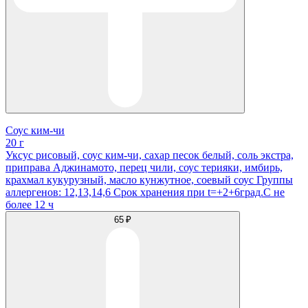
Соус ким-чи
20 г
Уксус рисовый, соус ким-чи, сахар песок белый, соль экстра,
приправа Аджинамото, перец чили, соус терияки, имбирь,
крахмал кукурузный, масло кунжутное, соевый соус Группы
аллергенов: 12,13,14,6 Срок хранения при t=+2+6град.С не
более 12 ч
65 ₽