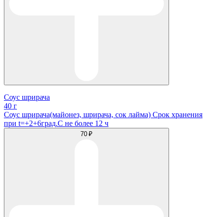
Соус шрирача
40 г
Соус шрирача(майонез, шрирача, сок лайма) Срок хранения
при t=+2+6град.С не более 12 ч
70 ₽