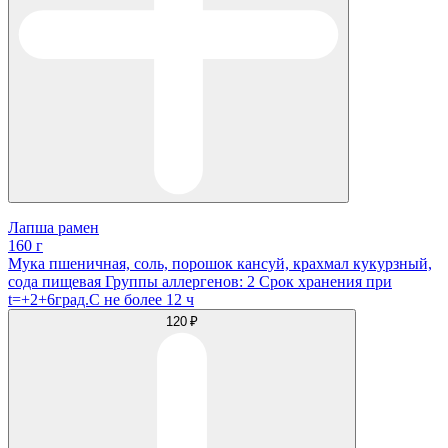
Лапша рамен
160 г
Мука пшеничная, соль, порошок кансуй, крахмал кукурзный,
сода пищевая Группы аллергенов: 2 Срок хранения при
t=+2+6град.С не более 12 ч
120 ₽